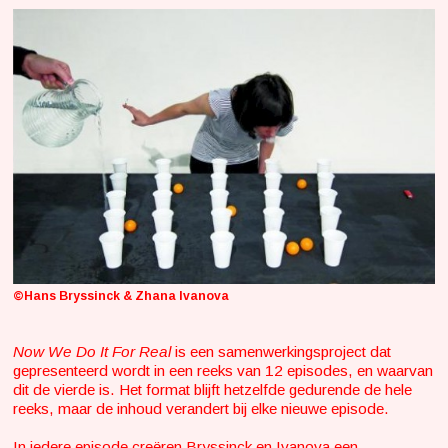
©Hans Bryssinck & Zhana Ivanova
Now We Do It For Real
is een samenwerkingsproject dat
gepresenteerd wordt in een reeks van 12 episodes, en waarvan
dit de vierde is. Het format blijft hetzelfde gedurende de hele
reeks, maar de inhoud verandert bij elke nieuwe episode.
In iedere episode creëren Bryssinck en Ivanova een