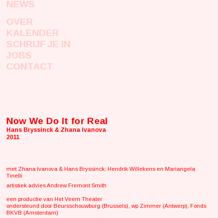
NEWS
OVER
KALENDER
SCHRIJF JE IN
JOBS
CONTACT
Now We Do It for Real
Hans Bryssinck & Zhana Ivanova
2011
met Zhana Ivanova & Hans Bryssinck; Hendrik Willekens en Mariangela
Tinelli
artistiek advies Andrew Fremont Smith
een productie van Het Veem Theater
ondersteund door Beursschouwburg (Brussels), wp Zimmer (Antwerp), Fonds
BKVB (Amsterdam)