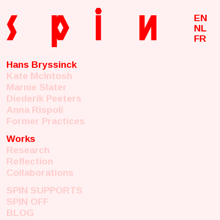
s
p
i
n
EN
NL
FR
Hans Bryssinck
Kate McIntosh
Marnie Slater
Diederik Peeters
Anna Rispoli
Former Practices
Works
Research
Reflection
Collaborations
SPIN SUPPORTS
SPIN OFF
BLOG