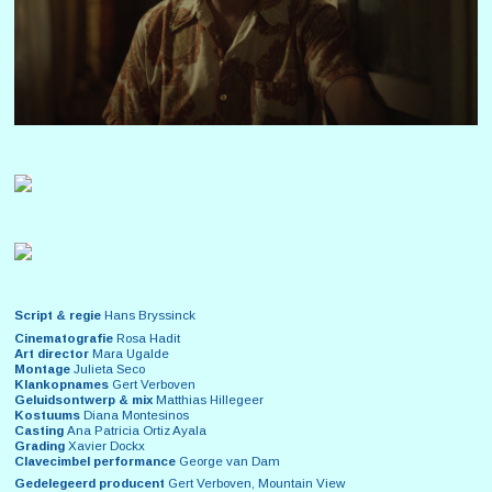
Script & regie
Hans Bryssinck
Cinematografie
Rosa Hadit
Art director
Mara Ugalde
Montage
Julieta Seco
Klankopnames
Gert Verboven
Geluidsontwerp & mix
Matthias Hillegeer
Kostuums
Diana Montesinos
Casting
Ana Patricia Ortiz Ayala
Grading
Xavier Dockx
Clavecimbel performance
George van Dam
Gedelegeerd producent
Gert Verboven, Mountain View