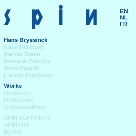
s
p
i
n
EN
NL
FR
Hans Bryssinck
Kate McIntosh
Marnie Slater
Diederik Peeters
Anna Rispoli
Former Practices
Works
Research
Reflection
Collaborations
SPIN SUPPORTS
SPIN OFF
BLOG