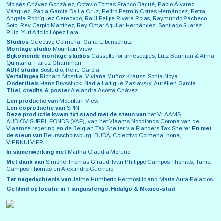
Moisés Chávez González, Octavio Tomas Franco Baqué, Pablo Álvarez
Vázquez, Paola García De La Cruz, Pedro Fermín Cortes Hernández, Petra
Angela Rodríguez Cerecedo, Raúl Felipe Rivera Rojas, Raymundo Pacheco
Soto, Rey Carpio Martínez, Rey Omar Aguilar Hernández, Santiago Suarez
Ruiz, Yuri Adolfo López Lara
Studios
Colectivo Colmena, Galia Eibenschutz
Montage studio
Mountain View
Bijkomende montage studios
Cassette for timescapes, Lutz Bauman & Alma
Quintana, Fairuz Ghamman
ADR studio
Sostudio, René García
Vertalingen
Richard Moszka, Viviana Muñoz Krauss, Sonia Noya
Ondertitels
Hans Bryssinck, Nadia Lartigue Zaslavsky, Aurélien Garcia
Titel, credits & poster
Alejandra Acosta Chávez
Een productie van
Mountain View
Een coproductie van
SPIN
Deze productie kwam tot stand met de steun
van
het VLAAMS
AUDIOVISUEEL FONDS (VAF), van het Vlaams Noodfonds Corona van de
Vlaamse regering en de Belgian Tax Shelter via Flanders Tax Shelter
En met
de steun van
Beursschouwburg, BUDA, Colectivo Colmena, nona,
VIERNULVIER
In samenwerking met
Martha Claudia Moreno
Met dank aan
Simone Thomas Giraud, Iván Philippe Campos Thomas, Tania
Campos Thomas en Alexandro Guerrero
Ter nagedachtenis van
Jaime Humberto Hermosillo and Marta Aura Palacios
Gefilmd op locatie in Tianguistengo, Hidalgo & Mexico-stad