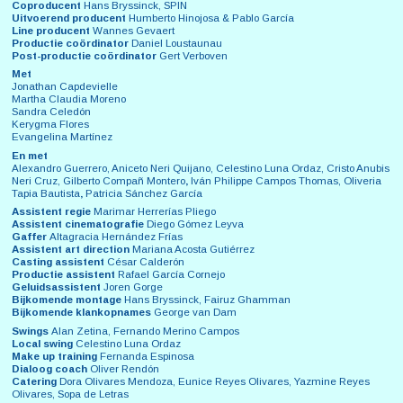
Coproducent
Hans Bryssinck, SPIN
Uitvoerend producent
Humberto Hinojosa & Pablo García
Line producent
Wannes Gevaert
Productie coördinator
Daniel Loustaunau
Post-productie coördinator
Gert Verboven
Met
Jonathan Capdevielle
Martha Claudia Moreno
Sandra Celedón
Kerygma Flores
Evangelina Martínez
En met
Alexandro Guerrero, Aniceto Neri Quijano, Celestino Luna Ordaz, Cristo Anubis
Neri Cruz, Gilberto Compañ Montero
,
Iván Philippe Campos Thomas, Oliveria
Tapia Bautista
,
Patricia Sánchez García
Assistent regie
Marimar Herrerías Pliego
Assistent cinematografie
Diego Gómez Leyva
Gaffer
Altagracia Hernández Frías
Assistent art direction
Mariana Acosta Gutiérrez
Casting assistent
César Calderón
Productie assistent
Rafael García Cornejo
Geluidsassistent
Joren Gorge
Bijkomende montage
Hans Bryssinck, Fairuz Ghamman
Bijkomende klankopnames
George van Dam
Swings
Alan Zetina, Fernando Merino Campos
Local swing
Celestino Luna Ordaz
Make up training
Fernanda Espinosa
Dialoog coach
Oliver Rendón
Catering
Dora Olivares Mendoza, Eunice Reyes Olivares, Yazmine Reyes
Olivares, Sopa de Letras