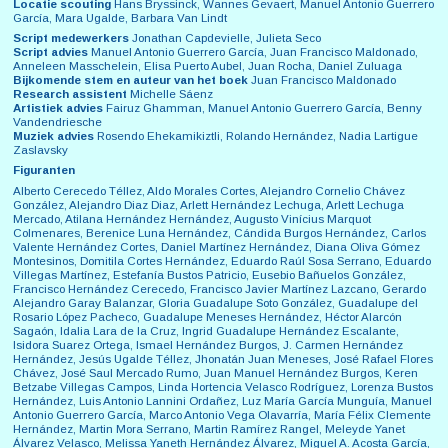
Locatie scouting
Hans Bryssinck, Wannes Gevaert, Manuel Antonio Guerrero
García, Mara Ugalde, Barbara Van Lindt
Script medewerkers
Jonathan Capdevielle, Julieta Seco
Script advies
Manuel Antonio Guerrero García, Juan Francisco Maldonado,
Anneleen Masschelein, Elisa Puerto Aubel, Juan Rocha, Daniel Zuluaga
Bijkomende stem en auteur van het boek
Juan Francisco Maldonado
Research assistent
Michelle Sáenz
Artistiek advies
Fairuz Ghamman, Manuel Antonio Guerrero García, Benny
Vandendriesche
Muziek advies
Rosendo Ehekamikiztli, Rolando Hernández, Nadia Lartigue
Zaslavsky
Figuranten
Alberto Cerecedo Téllez, Aldo Morales Cortes, Alejandro Cornelio Chávez
González, Alejandro Diaz Diaz, Arlett Hernández Lechuga, Arlett Lechuga
Mercado, Atilana Hernández Hernández, Augusto Vinícius Marquot
Colmenares, Berenice Luna Hernández, Cándida Burgos Hernández, Carlos
Valente Hernández Cortes, Daniel Martínez Hernández, Diana Oliva Gómez
Montesinos, Domitila Cortes Hernández, Eduardo Raúl Sosa Serrano, Eduardo
Villegas Martínez, Estefanía Bustos Patricio, Eusebio Bañuelos González,
Francisco Hernández Cerecedo, Francisco Javier Martínez Lazcano, Gerardo
Alejandro Garay Balanzar, Gloria Guadalupe Soto González, Guadalupe del
Rosario López Pacheco, Guadalupe Meneses Hernández, Héctor Alarcón
Sagaón, Idalia Lara de la Cruz, Ingrid Guadalupe Hernández Escalante,
Isidora Suarez Ortega, Ismael Hernández Burgos, J. Carmen Hernández
Hernández, Jesús Ugalde Téllez, Jhonatán Juan Meneses, José Rafael Flores
Chávez, José Saul Mercado Rumo, Juan Manuel Hernández Burgos, Keren
Betzabe Villegas Campos, Linda Hortencia Velasco Rodríguez, Lorenza Bustos
Hernández, Luis Antonio Lannini Ordañez, Luz María García Munguía, Manuel
Antonio Guerrero García, Marco Antonio Vega Olavarría, María Félix Clemente
Hernández, Martin Mora Serrano, Martin Ramírez Rangel, Meleyde Yanet
Álvarez Velasco, Melissa Yaneth Hernández Álvarez, Miguel A. Acosta García,