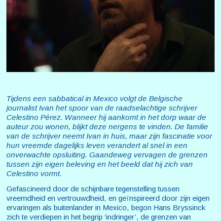
Tijdens een sabbatical in Mexico volgt de Belgische
journalist Ivan het spoor van de raadselachtige schrijver
Celestino Pérez. Wanneer hij aankomt in het dorp waar de
auteur zou wonen, blijkt deze nergens te vinden. De familie
van de schrijver neemt Ivan in huis, maar zijn fascinatie voor
hun vreemde dagelijks leven verandert al snel in een
onverwachte opsluiting. Gaandeweg vervagen de grenzen
tussen zijn eigen beleving en het beeld dat hij zich van
Celestino vormt.
Gefascineerd door de schijnbare tegenstelling tussen
vreemdheid en vertrouwdheid, en geïnspireerd door zijn eigen
ervaringen als buitenlander in Mexico, begon Hans Bryssinck
zich te verdiepen in het begrip ‘indringer’, de grenzen van