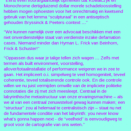
“Eerst even voorafgaandelijk opmerken dat Kowalczyk en
Monochrome dertigduizend dollar morele schadeloosstelling
hebben mogen ophoesten voor het onrechtmatig en kwetsend
gebruik van het lemma “sculpturaal” in een antiseptisch
gehouden Bryssinck & Peeters-context ...”
“We kunnen namelijk over een advocaat beschikken met een
niet onverdienstelijke staat van verdienste inzake defamation
cases. Niemand minder dan Hyman L. Frick van Beinhorn,
Frick & Schuster!”
“Oppassen dus waar je talige tellen zich wagen ... Zelfs met
termen als built environment, voorstelling,
allover/totaalinstallatie of performance weigeren we in zee te
gaan. Het impliceert o.i. simpelweg te veel homogeniteit, teveel
coherentie, teveel totaliserende controle ook. En die controle
willen we nu juist vermijden omwille van de impliciete politieke
connotaties die zij met zich meesleept. Centraal in de
labyrinthische metastructuur van onze ervaringsmachine – als
we al van een centraal zenuwstelsel gewag kunnen maken; een
“structuur” zou al helemaal te centralistisch zijn – staat nu net
de fundamentele conditie van het labyrinth: you never know
what’s gonna happen next - de “veelheid” is eenvoudigweg te
groot voor de cartografie van ons weten.”