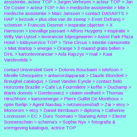
assistentie, acteur TOP > Jurgen Verheyen > acteur TOP > Jan
De Coster > acteur TOP > An > medische assistentie > Mie >
medische assistentie > Marc Janssen > contact DASARTS >
HAP > bezoek + plus idee van de zweep > Evert Defranq >
schetsen > Francois Desmet > inspiratie objecten > X
Harrisson > toevallige passant > Alfons Huygens > inspiratie >
Willy Van Uytsel > leverancier lotjesgeweren > Astrid Park Plaza
Hotel > lobbyservice TOP > Time Circus > intentie camionette
> Miet Warlop > energie > Orange > 3 maand gratis bellen >
DHL > kartonleverancier > Ada Rajszys > mail > Kaat
Vandevelde >
contact Universiteit Gent > Dolores Bouckaert > telefoon >
Mireille Ghesquière > antwoordapparaat > Claude Blondeel >
Breughel-catalogus > Greet Vanden Eynde > contact Belo
Horizonte Brazilië > Café La Fourmilière > koffie > Duchamp >
étants donnés > Gombrowicz > citaten veelheid > Thomas
Hirschhorn > kartonenergie > Pierre Guillet De Monthoux >
optie Berlijn > Agent Nasdaq > netzwissenshaft > Zai > etoy >
Monorom > etoy > Daniel Birmbaum > diploma > Catherine
Lorenssen > EC > Duro Toomato > Starwing Artist > Eliezer
Sonnenschein > schema’s > Sophie Nys > fotografie &
vormgeving katalogus, actrice TOP