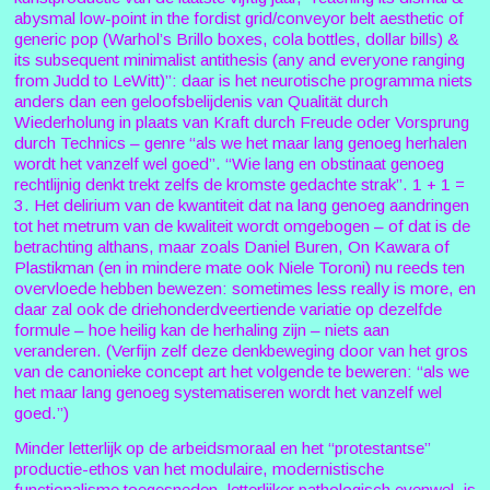
abysmal low-point in the fordist grid/conveyor belt aesthetic of
generic pop (Warhol’s Brillo boxes, cola bottles, dollar bills) &
its subsequent minimalist antithesis (any and everyone ranging
from Judd to LeWitt)”: daar is het neurotische programma niets
anders dan een geloofsbelijdenis van Qualität durch
Wiederholung in plaats van Kraft durch Freude oder Vorsprung
durch Technics – genre “als we het maar lang genoeg herhalen
wordt het vanzelf wel goed”. “Wie lang en obstinaat genoeg
rechtlijnig denkt trekt zelfs de kromste gedachte strak”. 1 + 1 =
3. Het delirium van de kwantiteit dat na lang genoeg aandringen
tot het metrum van de kwaliteit wordt omgebogen – of dat is de
betrachting althans, maar zoals Daniel Buren, On Kawara of
Plastikman (en in mindere mate ook Niele Toroni) nu reeds ten
overvloede hebben bewezen: sometimes less really is more, en
daar zal ook de driehonderdveertiende variatie op dezelfde
formule – hoe heilig kan de herhaling zijn – niets aan
veranderen. (Verfijn zelf deze denkbeweging door van het gros
van de canonieke concept art het volgende te beweren: “als we
het maar lang genoeg systematiseren wordt het vanzelf wel
goed.”)
Minder letterlijk op de arbeidsmoraal en het “protestantse”
productie-ethos van het modulaire, modernistische
functionalisme toegesneden, letterlijker pathologisch evenwel, is