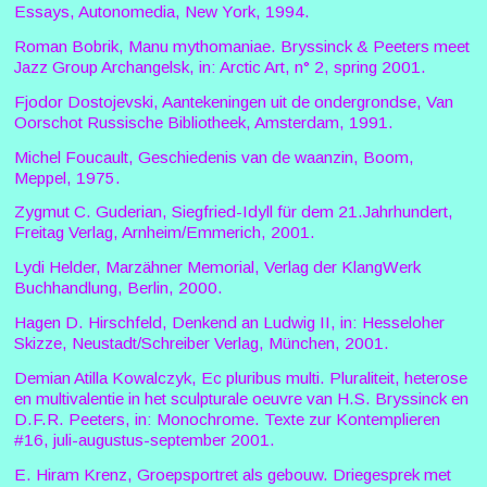
Essays, Autonomedia, New York, 1994.
Roman Bobrik, Manu mythomaniae. Bryssinck & Peeters meet
Jazz Group Archangelsk, in: Arctic Art, n° 2, spring 2001.
Fjodor Dostojevski, Aantekeningen uit de ondergrondse, Van
Oorschot Russische Bibliotheek, Amsterdam, 1991.
Michel Foucault, Geschiedenis van de waanzin, Boom,
Meppel, 1975.
Zygmut C. Guderian, Siegfried-Idyll für dem 21.Jahrhundert,
Freitag Verlag, Arnheim/Emmerich, 2001.
Lydi Helder, Marzähner Memorial, Verlag der KlangWerk
Buchhandlung, Berlin, 2000.
Hagen D. Hirschfeld, Denkend an Ludwig II, in: Hesseloher
Skizze, Neustadt/Schreiber Verlag, München, 2001.
Demian Atilla Kowalczyk, Ec pluribus multi. Pluraliteit, heterose
en multivalentie in het sculpturale oeuvre van H.S. Bryssinck en
D.F.R. Peeters, in: Monochrome. Texte zur Kontemplieren
#16, juli-augustus-september 2001.
E. Hiram Krenz, Groepsportret als gebouw. Driegesprek met