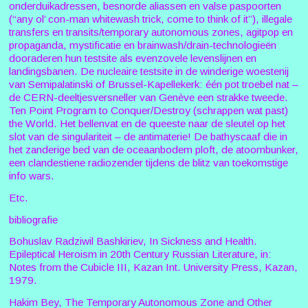
onderduikadressen, besnorde aliassen en valse paspoorten
(“any ol’ con-man whitewash trick, come to think of it”), illegale
transfers en transits/temporary autonomous zones, agitpop en
propaganda, mystificatie en brainwash/drain-technologieën
dooraderen hun testsite als evenzovele levenslijnen en
landingsbanen. De nucleaire testsite in de winderige woestenij
van Semipalatinski of Brussel-Kapellekerk: één pot troebel nat –
de CERN-deeltjesversneller van Genève een strakke tweede.
Ten Point Program to Conquer/Destroy (schrappen wat past)
the World. Het bellenvat en de queeste naar de sleutel op het
slot van de singulariteit – de antimaterie! De bathyscaaf die in
het zanderige bed van de oceaanbodem ploft, de atoombunker,
een clandestiene radiozender tijdens de blitz van toekomstige
info wars.
Etc.
bibliografie
Bohuslav Radziwil Bashkiriev, In Sickness and Health.
Epileptical Heroism in 20th Century Russian Literature, in:
Notes from the Cubicle III, Kazan Int. University Press, Kazan,
1979.
Hakim Bey, The Temporary Autonomous Zone and Other