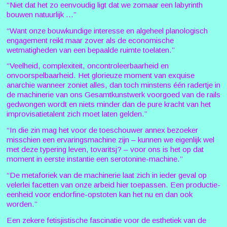
“Niet dat het zo eenvoudig ligt dat we zomaar een labyrinth
bouwen natuurlijk ...”
“Want onze bouwkundige interesse en algeheel planologisch
engagement reikt maar zover als de economische
wetmatigheden van een bepaalde ruimte toelaten.”
“Veelheid, complexiteit, oncontroleerbaarheid en
onvoorspelbaarheid. Het glorieuze moment van exquise
anarchie wanneer zoniet alles, dan toch minstens één radertje in
de machinerie van ons Gesamtkunstwerk voorgoed van de rails
gedwongen wordt en niets minder dan de pure kracht van het
improvisatietalent zich moet laten gelden.”
“In die zin mag het voor de toeschouwer annex bezoeker
misschien een ervaringsmachine zijn – kunnen we eigenlijk wel
met deze typering leven, tovaritsj? – voor ons is het op dat
moment in eerste instantie een serotonine-machine.”
“De metaforiek van de machinerie laat zich in ieder geval op
velerlei facetten van onze arbeid hier toepassen. Een productie-
eenheid voor endorfine-opstoten kan het nu en dan ook
worden.”
Een zekere fetisjistische fascinatie voor de esthetiek van de