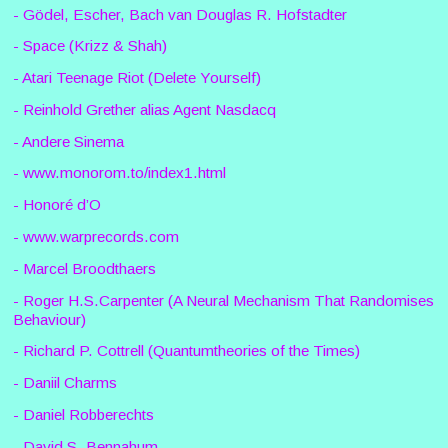
- Gödel, Escher, Bach van Douglas R. Hofstadter
- Space (Krizz & Shah)
- Atari Teenage Riot (Delete Yourself)
- Reinhold Grether alias Agent Nasdacq
- Andere Sinema
- www.monorom.to/index1.html
- Honoré d’O
- www.warprecords.com
- Marcel Broodthaers
- Roger H.S.Carpenter (A Neural Mechanism That Randomises
Behaviour)
- Richard P. Cottrell (Quantumtheories of the Times)
- Daniil Charms
- Daniel Robberechts
- David S. Bennahum