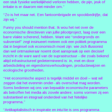
een stuk fysieke werkelijkheid verloren hebben, de pijn, jeuk of
irritatie is er daarom niet minder om.”
“Zo is het maar net. Een fantoombrigade en spookbedrijfje, dat
zijn wij.”
Funny you should mention that. Ik wou het net over de
economische directieven van jullie pilootproject, laag over een
barre vlakte scherend, hebben. Want wie “ondergronds en
subversief” zegt insinueert meteen ook een politiek programma
dat in beginsel ook economisch moet zijn: wie zich illusionist
dan wel ontmaskeraar noemt doet aanspraak op een decisief
inzicht in de ware aard van de suprastructuur - die zoals bekend
altijd infrastructureel gedetermineerd is: in, met en door
arbeidsdeling en eigendomsverhoudingen, productiewijzen en
ecologische grootheden.
“Het economische aspect is tegelijk middel en doel – wat wil
zeggen dat het evenmin onder- als overschat mag worden.
Soms bedienen wij ons van bepaalde economische parameters
als betroffen het media als zovele andere; soms vormen zij een
substantieel en integraal onderdeel van het feitelijke
programma.”
“Antikapitalistisch in inspiratie en intuïtie is ons programma