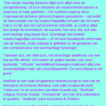
“Een ander machtig fantoom blijkt toch altijd weer de
complottheorie, of toch minstens de verlammende paranoïa
waarmee ze haar gastheer – het systeem waarop deze
zogenaamde geheime genootschappen parasiteren – opzadelt:
de fantoompijn van het maatschappelijke lichaam als het ware.
Dat is zo fijn aan het samenzweren natuurlijk: je voelt je altijd
een beetje de koortsbacil, de bacterie, het virus dat zich een
wormachtige weg baant door Grundlage van heelder
maatschappelijke structuren – of de best bewakende informatie
van de wereld, zoals onlangs is gebleken in de gedaante van
een computervirus met wormachtige fysiologie.”
“Vandaar dus, ten dele toch, het amechtige aankleven van een
low profile-ethiek. Zich buiten de geijkte kanalen van onze
gedeelde, “officiële” werkelijkheid bewegen impliceert altijd een
onvermijdelijke mate van onzichtbaarheid. En onzichtbaar is het
goed.”
Veelheid is een vaak terugkerend sleutelconcept in veel van de
totnogtoe verschenen literatuur over jullie sculpturale werk.
“Heterose” in de woorden van Attila Kowalczyk, “flexifolie”
volgens Roman Bobrik, “Komprimat” om met Vira Liebeskind
te spreken. “Veelheid” pace Bryssinck & Peeters.