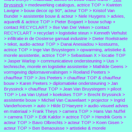
Bryssinck
> medewerking catalogus, actrice TOP > Kwinten
Lavigne > bouw decor op 90°, acteur TOP > Kristof Van
Bunder > assistentie bouw & acteur > Nele Huygens > advies,
aquarelli & actrice TOP > Pieter Bogaert > bouw schap +
contact RECYCLART > Ilse Van Der Veken > contact
RECYCLART > recyclart > logistieke steun > Kenneth Verhulst
> infiltratie in de Oosterse garnaal-industrie > Dieter Roelstraete
> tekst, audio-acteur TOP > Danai Anesiadou > kostuums,
actrice TOP > Inge Van Bruystegem > opwarming, artistieke &
morele assistentie, actrice TOP > Sebastiaan X > locatie TOP
> Jasper Warlop > communicatieve ondersteuning > Uus >
technische, morele en logistieke assistentie > Mathilde Geens >
vormgeving diplomavervalsingen > Roeland Peeters >
chauffeur TOP > Jos Peeters > chauffeur TOP & chauffeur
bouw > Karen Peeters > diplomatieke ondersteuning > Jan
Bryssinck > chauffeur TOP > Jean Van Bruystegem > piloot
TOP > Lea Van Uytsel > koekskes TOP > Brecht Bryssinck >
assistentie bouw > Michiel Van Cauwelaert > projector > Ingrid
Vanderhoeven > auto > Hilde D’Haeyere > audio-visueel advies
en materiaal > Frank Theys > camera TOP > Hans Van Nuffel
> camera TOP > Edit Kaldor > actrice TOP > Hendrik Goris >
acteur TOP > Bavo Olbrechts > acteur TOP > Koen Gisen >
acteur TOP > Ben Benaouisse > artistieke & morele