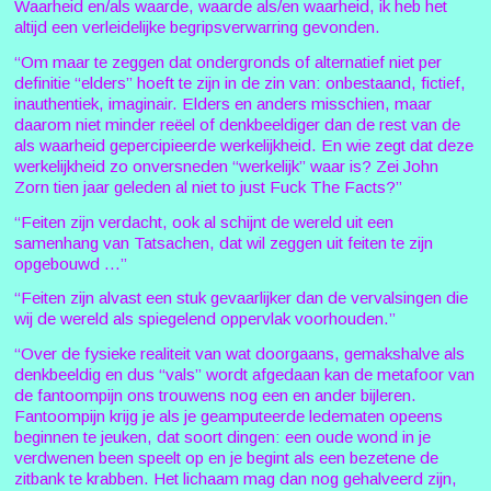
Waarheid en/als waarde, waarde als/en waarheid, ik heb het
altijd een verleidelijke begripsverwarring gevonden.
“Om maar te zeggen dat ondergronds of alternatief niet per
definitie “elders” hoeft te zijn in de zin van: onbestaand, fictief,
inauthentiek, imaginair. Elders en anders misschien, maar
daarom niet minder reëel of denkbeeldiger dan de rest van de
als waarheid gepercipieerde werkelijkheid. En wie zegt dat deze
werkelijkheid zo onversneden “werkelijk” waar is? Zei John
Zorn tien jaar geleden al niet to just Fuck The Facts?”
“Feiten zijn verdacht, ook al schijnt de wereld uit een
samenhang van Tatsachen, dat wil zeggen uit feiten te zijn
opgebouwd ...”
“Feiten zijn alvast een stuk gevaarlijker dan de vervalsingen die
wij de wereld als spiegelend oppervlak voorhouden.”
“Over de fysieke realiteit van wat doorgaans, gemakshalve als
denkbeeldig en dus “vals” wordt afgedaan kan de metafoor van
de fantoompijn ons trouwens nog een en ander bijleren.
Fantoompijn krijg je als je geamputeerde ledematen opeens
beginnen te jeuken, dat soort dingen: een oude wond in je
verdwenen been speelt op en je begint als een bezetene de
zitbank te krabben. Het lichaam mag dan nog gehalveerd zijn,