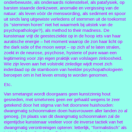
onderbewuste, als onderaards riolenstelsel, als patafysiek, op
barsten staande denkzweer, anomalie en vergissing van de
natuur: als leven vòòr de menswording, als sediment en spoor
uit sinds lang uitgewiste verledens of stemmen uit de toekomst
(is “stemmen horen” niet het waarmerk bij uitstek van de
psychopathologie?), als method to their madness. De
kunstenaar vrijt de geestesziekte op in de hoop iets van haar
auratische energie – het moment waarop de zon haar licht op
the dark side of the moon werpt – op zich af te laten stralen,
zoekt in de neurose, psychose, hysterie of pure waan een
legitimering voor zijn eigen praktijk van volslagen zinloosheid.
Wie zijn leven aan het volstrekt zinledige wijdt moet zich
inderdaad op de stamboom van heelder psychopathologieën
beroepen om in het leven ernstig te worden genomen.
Etc.
Van smetangst wordt doorgaans geen kunstzinnig hout
gesneden, met smetvrees geen eer gehaald wegens te zeer
getekend door het stigma van het doorsnee huishouden:
dwangmatig schoonmaken doen huisvrouwen aller landen zo al
genoeg. (In plaats van dit dwangmatig schoonmaken zal de
eigentijdse kunstenaar veeleer voor de inverse tactiek van het
dwangmatig verontreinigen opteren: letterlijk, “formalistisch” als