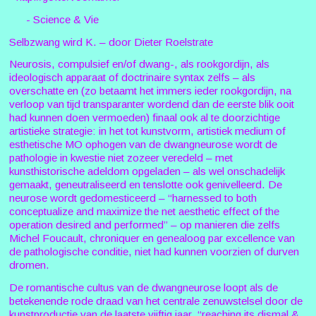
- Science & Vie
Selbzwang wird K. – door Dieter Roelstrate
Neurosis, compulsief en/of dwang-, als rookgordijn, als
ideologisch apparaat of doctrinaire syntax zelfs – als
overschatte en (zo betaamt het immers ieder rookgordijn, na
verloop van tijd transparanter wordend dan de eerste blik ooit
had kunnen doen vermoeden) finaal ook al te doorzichtige
artistieke strategie: in het tot kunstvorm, artistiek medium of
esthetische MO ophogen van de dwangneurose wordt de
pathologie in kwestie niet zozeer veredeld – met
kunsthistorische adeldom opgeladen – als wel onschadelijk
gemaakt, geneutraliseerd en tenslotte ook genivelleerd. De
neurose wordt gedomesticeerd – “harnessed to both
conceptualize and maximize the net aesthetic effect of the
operation desired and performed” – op manieren die zelfs
Michel Foucault, chroniquer en genealoog par excellence van
de pathologische conditie, niet had kunnen voorzien of durven
dromen.
De romantische cultus van de dwangneurose loopt als de
betekenende rode draad van het centrale zenuwstelsel door de
kunstproductie van de laatste vijftig jaar, “reaching its dismal &