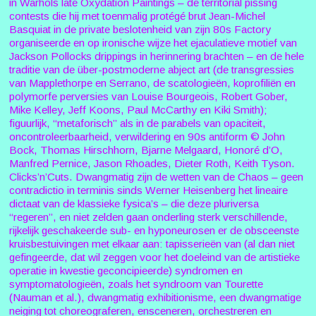
in Warhols late Oxydation Paintings – de territorial pissing
contests die hij met toenmalig protégé brut Jean-Michel
Basquiat in de private beslotenheid van zijn 80s Factory
organiseerde en op ironische wijze het ejaculatieve motief van
Jackson Pollocks drippings in herinnering brachten – en de hele
traditie van de über-postmoderne abject art (de transgressies
van Mapplethorpe en Serrano, de scatologieën, koprofiliën en
polymorfe perversies van Louise Bourgeois, Robert Gober,
Mike Kelley, Jeff Koons, Paul McCarthy en Kiki Smith);
figuurlijk, “metaforisch” als in de parabels van opaciteit,
oncontroleerbaarheid, verwildering en 90s antiform © John
Bock, Thomas Hirschhorn, Bjarne Melgaard, Honoré d’O,
Manfred Pernice, Jason Rhoades, Dieter Roth, Keith Tyson.
Clicks’n’Cuts. Dwangmatig zijn de wetten van de Chaos – geen
contradictio in terminis sinds Werner Heisenberg het lineaire
dictaat van de klassieke fysica’s – die deze pluriversa
“regeren”, en niet zelden gaan onderling sterk verschillende,
rijkelijk geschakeerde sub- en hyponeurosen er de obsceenste
kruisbestuivingen met elkaar aan: tapisserieën van (al dan niet
gefingeerde, dat wil zeggen voor het doeleind van de artistieke
operatie in kwestie geconcipieerde) syndromen en
symptomatologieën, zoals het syndroom van Tourette
(Nauman et al.), dwangmatig exhibitionisme, een dwangmatige
neiging tot choreograferen, ensceneren, orchestreren en