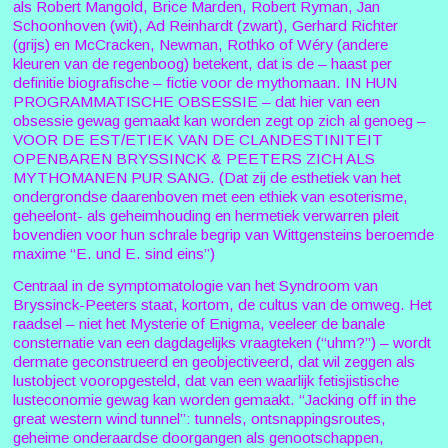
als Robert Mangold, Brice Marden, Robert Ryman, Jan
Schoonhoven (wit), Ad Reinhardt (zwart), Gerhard Richter
(grijs) en McCracken, Newman, Rothko of Wéry (andere
kleuren van de regenboog) betekent, dat is de – haast per
definitie biografische – fictie voor de mythomaan. IN HUN
PROGRAMMATISCHE OBSESSIE – dat hier van een
obsessie gewag gemaakt kan worden zegt op zich al genoeg –
VOOR DE EST/ETIEK VAN DE CLANDESTINITEIT
OPENBAREN BRYSSINCK & PEETERS ZICH ALS
MYTHOMANEN PUR SANG. (Dat zij de esthetiek van het
ondergrondse daarenboven met een ethiek van esoterisme,
geheelont- als geheimhouding en hermetiek verwarren pleit
bovendien voor hun schrale begrip van Wittgensteins beroemde
maxime “E. und E. sind eins”)
Centraal in de symptomatologie van het Syndroom van
Bryssinck-Peeters staat, kortom, de cultus van de omweg. Het
raadsel – niet het Mysterie of Enigma, veeleer de banale
consternatie van een dagdagelijks vraagteken (“uhm?”) – wordt
dermate geconstrueerd en geobjectiveerd, dat wil zeggen als
lustobject vooropgesteld, dat van een waarlijk fetisjistische
lusteconomie gewag kan worden gemaakt. “Jacking off in the
great western wind tunnel”: tunnels, ontsnappingsroutes,
geheime onderaardse doorgangen als genootschappen,