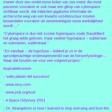
manier door een onderzeese koker van zes meter dia moet
passeren vooraleer er ook maar een glimp van cyberspace
zichtbaar wordt, dat miljarden gigabytes informatie de
archaïsche weg van een lineairte vezelstructuur moeten
bewandelen vooraleer de eenentwintigste eeuw werkelijkheid
wordt ...”
“Cyberspace is dus niet zozeer hyperspace zoals Baudrillard
het graag wilde geloven, maar veeleer hypospace – subterraan
en submarien, subliminaal.”
“En vandaar – de hypofyse – beland je zo in de
sprookjesachtige onderwaterwereld van de hersenfysiologie ...
Maar dat houden we voor een volgend project.”
inspiratiebronnen
- ‘sette pilastri del successo’
- www.etoy.com
- www.jodi.org/sod
- A Space Odyssey 2001
- Dr. Strangelove or how I learned to stop worrying and love the