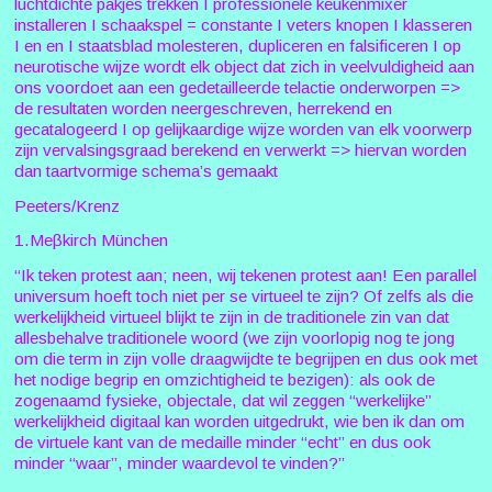
luchtdichte pakjes trekken I professionele keukenmixer
installeren I schaakspel = constante I veters knopen I klasseren
I en en I staatsblad molesteren, dupliceren en falsificeren I op
neurotische wijze wordt elk object dat zich in veelvuldigheid aan
ons voordoet aan een gedetailleerde telactie onderworpen =>
de resultaten worden neergeschreven, herrekend en
gecatalogeerd I op gelijkaardige wijze worden van elk voorwerp
zijn vervalsingsgraad berekend en verwerkt => hiervan worden
dan taartvormige schema’s gemaakt
Peeters/Krenz
1.Meβkirch München
“Ik teken protest aan; neen, wij tekenen protest aan! Een parallel
universum hoeft toch niet per se virtueel te zijn? Of zelfs als die
werkelijkheid virtueel blijkt te zijn in de traditionele zin van dat
allesbehalve traditionele woord (we zijn voorlopig nog te jong
om die term in zijn volle draagwijdte te begrijpen en dus ook met
het nodige begrip en omzichtigheid te bezigen): als ook de
zogenaamd fysieke, objectale, dat wil zeggen “werkelijke”
werkelijkheid digitaal kan worden uitgedrukt, wie ben ik dan om
de virtuele kant van de medaille minder “echt” en dus ook
minder “waar”, minder waardevol te vinden?”