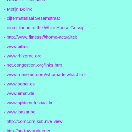
- Merijn Bolink
- cijfermateriaal Sesamstraat
- direct line-in of the White House Gossip
- http://www.fitness@home-actualiteit
- www.billa.it
- www.rhizome.org
- net.congestion.org/links.htm
- www.manetas.com/whomade what.html
- www.sonar.es
- www.emaf.de
- www.splittimefestival.kr
- www.ibazar.be
- http://comcom.kub.nl/e-view
- http://go.to/voorkamer