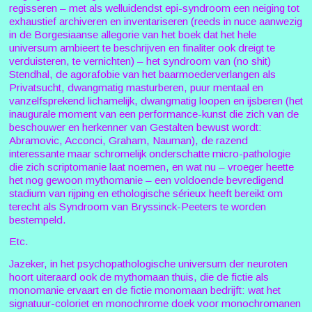
regisseren – met als welluidendst epi-syndroom een neiging tot
exhaustief archiveren en inventariseren (reeds in nuce aanwezig
in de Borgesiaanse allegorie van het boek dat het hele
universum ambieert te beschrijven en finaliter ook dreigt te
verduisteren, te vernichten) – het syndroom van (no shit)
Stendhal, de agorafobie van het baarmoederverlangen als
Privatsucht, dwangmatig masturberen, puur mentaal en
vanzelfsprekend lichamelijk, dwangmatig loopen en ijsberen (het
inaugurale moment van een performance-kunst die zich van de
beschouwer en herkenner van Gestalten bewust wordt:
Abramovic, Acconci, Graham, Nauman), de razend
interessante maar schromelijk onderschatte micro-pathologie
die zich scriptomanie laat noemen, en wat nu – vroeger heette
het nog gewoon mythomanie – een voldoende bevredigend
stadium van rijping en ethologische sérieux heeft bereikt om
terecht als Syndroom van Bryssinck-Peeters te worden
bestempeld.
Etc.
Jazeker, in het psychopathologische universum der neuroten
hoort uiteraard ook de mythomaan thuis, die de fictie als
monomanie ervaart en de fictie monomaan bedrijft: wat het
signatuur-coloriet en monochrome doek voor monochromanen