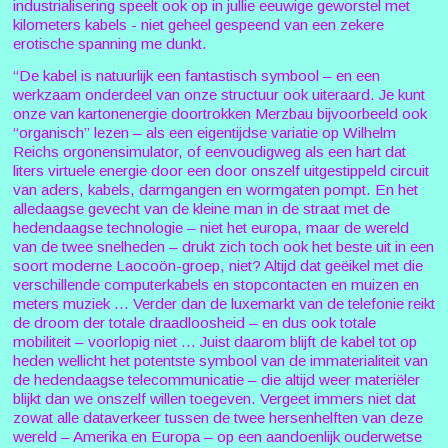
industrialisering speelt ook op in jullie eeuwige geworstel met
kilometers kabels - niet geheel gespeend van een zekere
erotische spanning me dunkt.
“De kabel is natuurlijk een fantastisch symbool – en een
werkzaam onderdeel van onze structuur ook uiteraard. Je kunt
onze van kartonenergie doortrokken Merzbau bijvoorbeeld ook
“organisch” lezen – als een eigentijdse variatie op Wilhelm
Reichs orgonensimulator, of eenvoudigweg als een hart dat
liters virtuele energie door een door onszelf uitgestippeld circuit
van aders, kabels, darmgangen en wormgaten pompt. En het
alledaagse gevecht van de kleine man in de straat met de
hedendaagse technologie – niet het europa, maar de wereld
van de twee snelheden – drukt zich toch ook het beste uit in een
soort moderne Laocoön-groep, niet? Altijd dat geëikel met die
verschillende computerkabels en stopcontacten en muizen en
meters muziek ... Verder dan de luxemarkt van de telefonie reikt
de droom der totale draadloosheid – en dus ook totale
mobiliteit – voorlopig niet ... Juist daarom blijft de kabel tot op
heden wellicht het potentste symbool van de immaterialiteit van
de hedendaagse telecommunicatie – die altijd weer materiëler
blijkt dan we onszelf willen toegeven. Vergeet immers niet dat
zowat alle dataverkeer tussen de twee hersenhelften van deze
wereld – Amerika en Europa – op een aandoenlijk ouderwetse