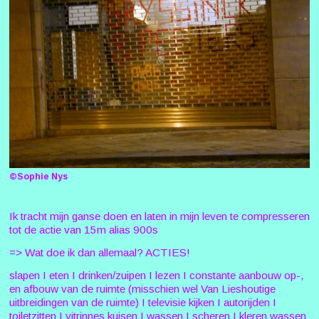
©Sophie Nys
Ik tracht mijn ganse doen en laten in mijn leven te compresseren
tot de actie van 15m alias 900s
=> Wat doe ik dan allemaal? ACTIES!
slapen I eten I drinken/zuipen I lezen I constante aanbouw op-,
en afbouw van de ruimte (misschien wel Van Lieshoutige
uitbreidingen van de ruimte) I televisie kijken I autorijden I
toiletzitten I vitrinnes kuisen I wassen I scheren I kleren wassen