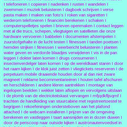
I telefoneren I copieren I nadenken I rusten I wandelen I
zwemmen I muziek beluisteren I dagboek schrijven I verse
pasta maken I maken van foto’s I roken van sigaretten I
wederom telefoneren I financiën berekenen I schaken I
computerspelletjes spelen I brieven openmaken I contact leggen
met al die trucs, schepen, vliegtuigen en satellieten die onze
hardware vervoeren I babbelen I documenten afstempelen I
zuurstofgehalte in de lucht testen I fitnessen I tanden poetsen I
hemden strijken I fitnessen I weerbericht beluisteren I planten
water geven en verdorde blaadjes verwijderen I vis in de pan
leggen I dokter laten komen I drugs consumeren I
insectenverdelger laten komen I op de wereldkaart staren I door
het raam kijken I de klok juist zetten I vliegtickets reserveren I de
perpetuum mobile draaiende houden door al dan niet zware
magneet I reklame becommentarieëren I houten tafel afschuren
en herschilderen I andere kleren aantrekken I montage van
ingelopen beelden I wekker laten aflopen en vervolgens uitslaan
I de plomb van de electriciteitskast vervangen I mfjqdkfljsqmf I
trachten de handleiding van stuurcabine met registreertoestel te
begrijpen I rekoefeningen ondersteboven aan het plafond
attached I de webcam installeren I prijzen van de omgeving
berekenen en vastleggen I taart aansnijden en in dozen duwen I
door de periscoop naar outside kijken I austronautenvoedsel in