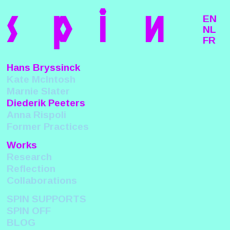
s
p
i
n
EN
NL
FR
Hans Bryssinck
Kate McIntosh
Marnie Slater
Diederik Peeters
Anna Rispoli
Former Practices
Works
Research
Reflection
Collaborations
SPIN SUPPORTS
SPIN OFF
BLOG