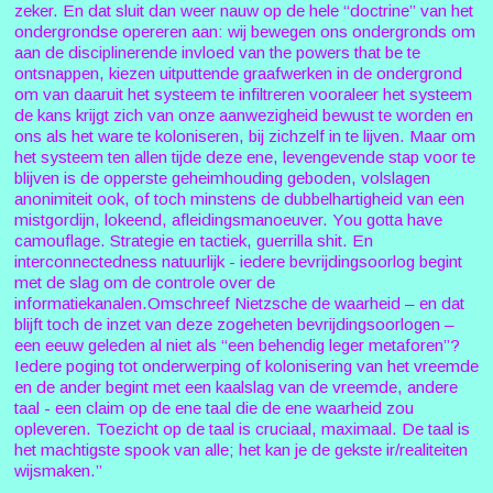
zeker. En dat sluit dan weer nauw op de hele “doctrine” van het
ondergrondse opereren aan: wij bewegen ons ondergronds om
aan de disciplinerende invloed van the powers that be te
ontsnappen, kiezen uitputtende graafwerken in de ondergrond
om van daaruit het systeem te infiltreren vooraleer het systeem
de kans krijgt zich van onze aanwezigheid bewust te worden en
ons als het ware te koloniseren, bij zichzelf in te lijven. Maar om
het systeem ten allen tijde deze ene, levengevende stap voor te
blijven is de opperste geheimhouding geboden, volslagen
anonimiteit ook, of toch minstens de dubbelhartigheid van een
mistgordijn, lokeend, afleidingsmanoeuver. You gotta have
camouflage. Strategie en tactiek, guerrilla shit. En
interconnectedness natuurlijk - iedere bevrijdingsoorlog begint
met de slag om de controle over de
informatiekanalen.Omschreef Nietzsche de waarheid – en dat
blijft toch de inzet van deze zogeheten bevrijdingsoorlogen –
een eeuw geleden al niet als “een behendig leger metaforen”?
Iedere poging tot onderwerping of kolonisering van het vreemde
en de ander begint met een kaalslag van de vreemde, andere
taal - een claim op de ene taal die de ene waarheid zou
opleveren. Toezicht op de taal is cruciaal, maximaal. De taal is
het machtigste spook van alle; het kan je de gekste ir/realiteiten
wijsmaken.”