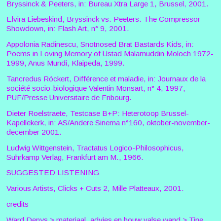
Bryssinck & Peeters, in: Bureau Xtra Large 1, Brussel, 2001.
Elvira Liebeskind, Bryssinck vs. Peeters. The Compressor
Showdown, in: Flash Art, n° 9, 2001.
Appolonia Radinescu, Snotnosed Brat Bastards Kids, in:
Poems in Loving Memory of Ustad Malamuddin Moloch 1972-
1999, Anus Mundi, Klaipeda, 1999.
Tancredus Röckert, Différence et maladie, in: Journaux de la
société socio-biologique Valentin Monsart, n° 4, 1997,
PUF/Presse Universitaire de Fribourg.
Dieter Roelstraete, Testcase B+P: Heterotoop Brussel-
Kapellekerk, in: AS/Andere Sinema n°160, oktober-november-
december 2001.
Ludwig Wittgenstein, Tractatus Logico-Philosophicus,
Suhrkamp Verlag, Frankfurt am M., 1966.
SUGGESTED LISTENING
Various Artists, Clicks + Cuts 2, Mille Platteaux, 2001.
credits
Ward Denys > materiaal, advies en bouw valse wand >
Tine