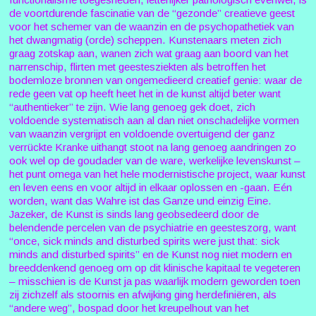
de voortdurende fascinatie van de “gezonde” creatieve geest
voor het schemer van de waanzin en de psychopathetiek van
het dwangmatig (orde) scheppen. Kunstenaars meten zich
graag zotskap aan, wanen zich wat graag aan boord van het
narrenschip, flirten met geestesziekten als betroffen het
bodemloze bronnen van ongemedieerd creatief genie: waar de
rede geen vat op heeft heet het in de kunst altijd beter want
“authentieker” te zijn. Wie lang genoeg gek doet, zich
voldoende systematisch aan al dan niet onschadelijke vormen
van waanzin vergrijpt en voldoende overtuigend der ganz
verrückte Kranke uithangt stoot na lang genoeg aandringen zo
ook wel op de goudader van de ware, werkelijke levenskunst –
het punt omega van het hele modernistische project, waar kunst
en leven eens en voor altijd in elkaar oplossen en -gaan. Eén
worden, want das Wahre ist das Ganze und einzig Eine.
Jazeker, de Kunst is sinds lang geobsedeerd door de
belendende percelen van de psychiatrie en geesteszorg, want
“once, sick minds and disturbed spirits were just that: sick
minds and disturbed spirits” en de Kunst nog niet modern en
breeddenkend genoeg om op dit klinische kapitaal te vegeteren
– misschien is de Kunst ja pas waarlijk modern geworden toen
zij zichzelf als stoornis en afwijking ging herdefiniëren, als
“andere weg”, bospad door het kreupelhout van het