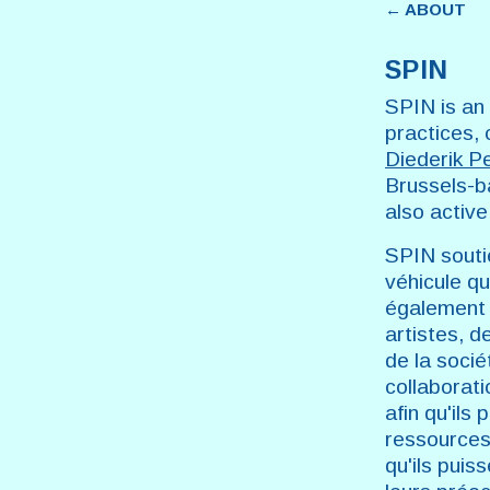
← ABOUT
SPIN
SPIN is an
practices, 
Diederik P
Brussels-b
also active
SPIN soutie
véhicule qu
également 
artistes, d
de la soci
collaborati
afin qu'ils
ressources 
qu'ils puis