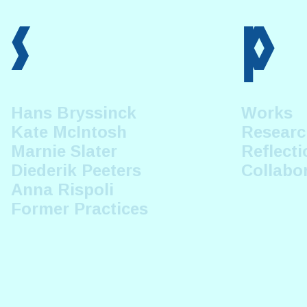
s
p
Hans Bryssinck
Works
Kate McIntosh
Researc
Marnie Slater
Reflecti
Diederik Peeters
Collabo
Anna Rispoli
Former Practices