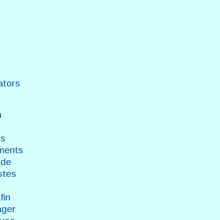
ators
n
es
gments
 de
stes
fin
ager