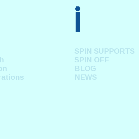
i
SPIN SUPPORTS
h
SPIN OFF
on
BLOG
rations
NEWS