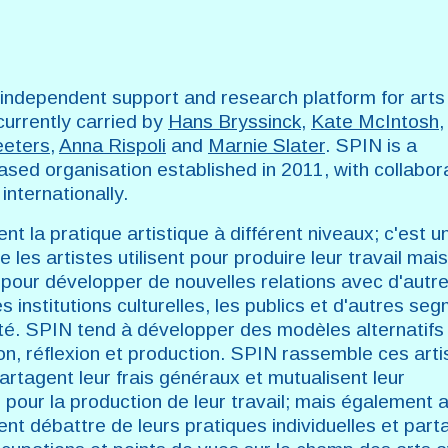
 independent support and research platform for arts
currently carried by
Hans Bryssinck
,
Kate McIntosh
,
eeters
,
Anna Rispoli
and
Marnie Slater
. SPIN is a
ased organisation established in 2011, with collabor
 internationally.
nt la pratique artistique à différent niveaux; c'est u
e les artistes utilisent pour produire leur travail mais
pour développer de nouvelles relations avec d'autr
es institutions culturelles, les publics et d'autres se
été. SPIN tend à développer des modèles alternatifs
on, réflexion et production. SPIN rassemble ces arti
 partagent leur frais généraux et mutualisent leur
pour la production de leur travail; mais également a
sent débattre de leurs pratiques individuelles et part