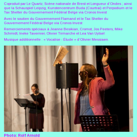
Coproduit par Le Quartz, Scène nationale de Brest et Longueur d’Ondes ; ainsi
que la Schauspiel Leipzig, Kunstencentrum Buda (Courtrai) et Perpodium et le
Tax Shelter du Gouvernement Fédéral Belge via Cronos Invest
Avec le soutien du Gouvernement Flamand et le Tax Shelter du
Gouvernement Fédéral Belge via Cronos Invest
Remerciements spéciaux à Jeanne Besikian, Cromot, Jos Peeters, Mike
Schmidt, Ineke Tavernier, Olivier Tirmarche et Lea Van Uytsel
Musique additionnelle : « Vocalise - Étude » d’Olivier Messiaen.
Photo: Rolf Arnold