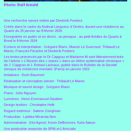
Photo: Rolf Arnold
Une recherche sonore initiée par Diederik Peeters
Créée dans le cadre du festival Longueur d’Ondes, durant une résidence au
Quartz du 25 janvier au 8 février 2024,
Enregistrée en public et en direct - ou presque - au petit théâtre du Quartz à
Brest le 8 février 2024
Écriture et interprétation : Grégoire Blanc, Marion Le Guerroué, Thibault Le
Marec, François Pérache et Diederik Peeters.
Les textes prononcés par le Dr Capgraz et Madame M sont littéralement tirés
de l'article « L'Illusion des « sosies » dans un délire systématisé chronique »
de J. Capgras et J. Reboul-Lachaux, publié dans le Bulletin de la Société
clinique de médecine mentale' (Paris) en janvier 1923
Imitations : Roch Baumert
Réalisation et conception sonore : Thibault Le Marec
Musique et sound design : Grégoire Blanc
Piano : Julie Nguyen
Lumières : Henri-Emmanuel Doublier
Design textiles : Christophe Hefti
Regard extérieur : Sabine Zovighian
Production : Laëtitia Miranda-Neri
Administration : Elie Agniel, Kevin Deffrennes, Yulia Sakun
Une production associée de SPIN et L’Amicale