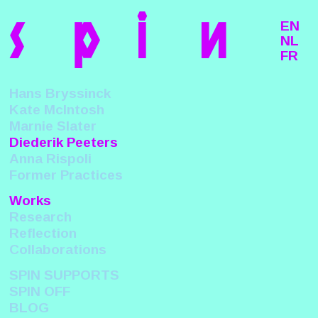
s
p
i
n
EN
NL
FR
Hans Bryssinck
Kate McIntosh
Marnie Slater
Diederik Peeters
Anna Rispoli
Former Practices
Works
Research
Reflection
Collaborations
SPIN SUPPORTS
SPIN OFF
BLOG