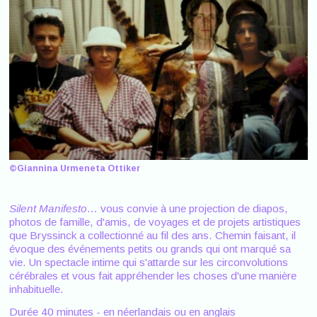
©Giannina Urmeneta Ottiker
Silent Manifesto…
vous convie à une projection de diapos,
photos de famille, d'amis, de voyages et de projets artistiques
que Bryssinck a collectionné au fil des ans. Chemin faisant, il
évoque des événements petits ou grands qui ont marqué sa
vie. Un spectacle intime qui s'attarde sur les circonvolutions
cérébrales et vous fait appréhender les choses d'une manière
inhabituelle.
Durée 40 minutes - en néerlandais ou en anglais