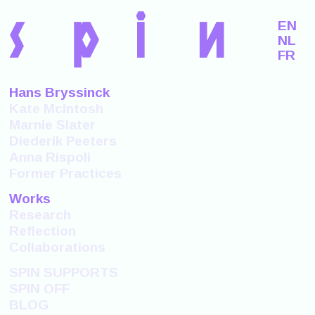
s
p
i
n
EN
NL
FR
Hans Bryssinck
Kate McIntosh
Marnie Slater
Diederik Peeters
Anna Rispoli
Former Practices
Works
Research
Reflection
Collaborations
SPIN SUPPORTS
SPIN OFF
BLOG