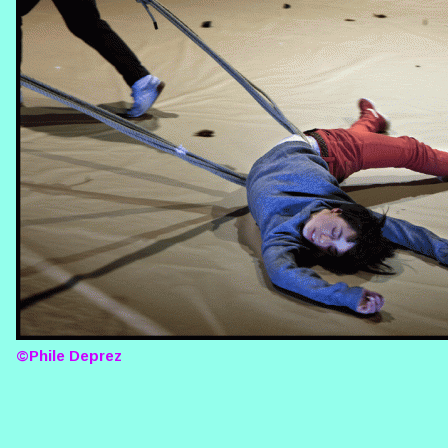
©Phile Deprez