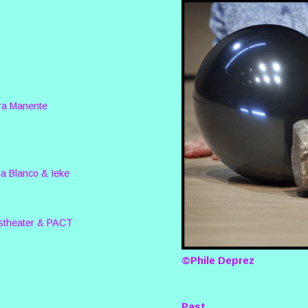
ra Manente
na Blanco & Ieke
tstheater & PACT
©Phile Deprez
Past