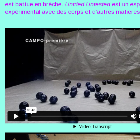
est battue en brèche.
Untried Untested
est un es
expérimental avec des corps et d'autres matières