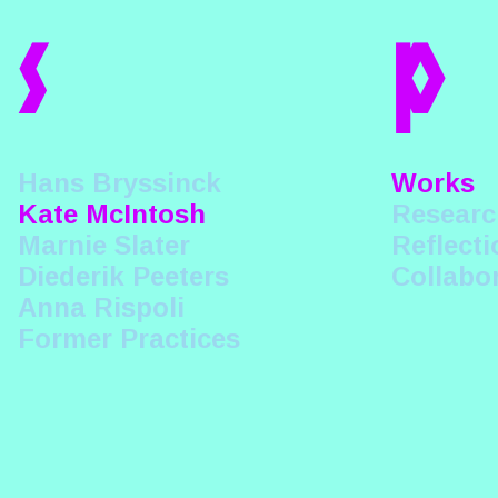
s
p
Hans Bryssinck
Works
Kate McIntosh
Researc
Marnie Slater
Reflecti
Diederik Peeters
Collabo
Anna Rispoli
Former Practices