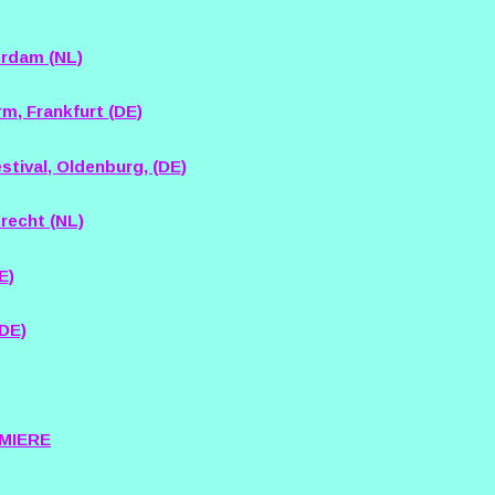
rdam (NL)
m, Frankfurt (DE)
stival, Oldenburg, (DE)
recht (NL)
E)
(DE)
EMIERE