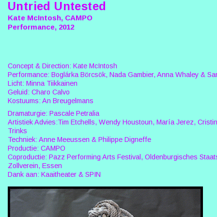
Untried Untested
Kate McIntosh, CAMPO
Performance, 2012
Concept & Direction: Kate McIntosh
Performance: Boglárka Börcsök, Nada Gambier, Anna Whaley & Sa
Licht: Minna Tiikkainen
Geluid: Charo Calvo
Kostuums: An Breugelmans
Dramaturgie: Pascale Petralia
Artistiek Advies:Tim Etchells, Wendy Houstoun, María Jerez, Cristi
Trinks
Techniek: Anne Meeussen & Philippe Digneffe
Productie: CAMPO
Coproductie: Pazz Performing Arts Festival, Oldenburgisches Staa
Zollverein, Essen
Dank aan: Kaaitheater & SPIN