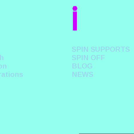
i
SPIN SUPPORTS
h
SPIN OFF
on
BLOG
rations
NEWS