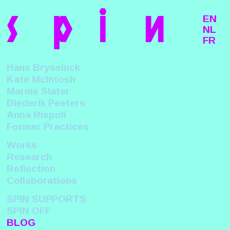
s
p
i
n
EN
NL
FR
Hans Bryssinck
Kate McIntosh
Marnie Slater
Diederik Peeters
Anna Rispoli
Former Practices
Works
Research
Reflection
Collaborations
SPIN SUPPORTS
SPIN OFF
BLOG