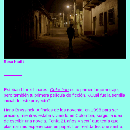
Rosa Hadit
Esteban Lloret Linares:
Celestino
es tu primer largometraje,
pero también tu primera película de ficción. ¿Cuál fue la semilla
inicial de este proyecto?
Hans Bryssinck: A finales de los noventa, en 1998 para ser
preciso, mientras estaba viviendo en Colombia, surgió la idea
de escribir una novela. Tenía 21 años y sentí que tenía que
plasmar mis experiencias en papel. Las realidades que sentía,