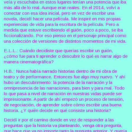
veía y escuchaba en estos lugares tenían una potencia que iba
más allá de lo real. Aunque eran reales. En el 2014, volví a
conectar con esa idea inicial, pero en vez de escribir una
novela, decidí hacer una película. Me inspiré en mis propias
experiencias de vida para la escritura de la película. Pero a
medida que estuve escribiendo el guión, poco a poco, se iba
ficcionalizando. Por eso pienso en el personaje principal como
una colección de versiones de distintos momentos de mi vida.
E.L.L.: Cuándo decidiste que querías escribir un guión,
¿cómo fue para ti aprender o descubrir lo qué es narrar algo de
manera cinematográfica?
H.B.: Nunca había narrado historias dentro de mi obra de
teatro y de performance. Entonces fue algo muy nuevo. Y ahí
hubo un descubrimiento: la potencia de la narración y la
omnipresencia de las narraciones, para bien y para mal. Todo
lo que pasa a nivel de narración en nuestras vidas puede ser
impresionante. A partir de ahí empezó un proceso de tensión,
de negociación, de aprender sobre cómo escribir una buena
historia. ¿Y quién decide en qué consiste una historia?
Decidí ir por el camino donde en vez de responder a las
preguntas que la historia va planteando, venga otra pregunta,
que hace que ya no importe tanto la pregunta anterior. Y quería