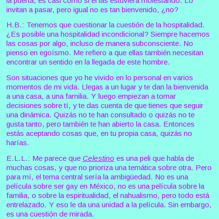
la puerta, es casi como si él las estuviera molestando. Lo
invitan a pasar, pero igual no es tan bienvenido, ¿no?
H.B.: Tenemos que cuestionar la cuestión de la hospitalidad.
¿Es posible una hospitalidad incondicional? Siempre hacemos
las cosas por algo, incluso de manera subconsciente. No
pienso en egoísmo. Me refiero a que ellas también necesitan
encontrar un sentido en la llegada de este hombre.
Son situaciones que yo he vivido en lo personal en varios
momentos de mi vida. Llegas a un lugar y te dan la bienvenida
a una casa, a una familia. Y luego empiezan a tomar
decisiones sobre tí, y te das cuenta de que tienes que seguir
una dinámica. Quizás no te han consultado o quizás no te
gusta tanto, pero también te han abierto la casa. Entonces
estás aceptando cosas que, en tu propia casa, quizás no
harías.
E.L.L.: Me parece que
Celestino
es una peli que habla de
muchas cosas, y que no prioriza una temática sobre otra. Pero
para mí, el tema central sería la ambigüedad. No es una
película sobre ser gay en México, no es una película sobre la
familia, o sobre la espiritualidad, el nahualismo, pero todo está
entrelazado. Y eso le da una unidad a la película. Sin embargo,
es una cuestión de mirada.