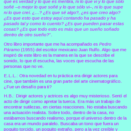
que es verdad y lo que es mentira, ni lo que vi y lo que sólo
soñé –o mejor lo que soñé y lo que sólo vi–, ni lo que supe
ni lo que creí. ¿…? ¿Es que sé algo?, ¿es que creo algo?
¿Es que esto que estoy aquí contando ha pasado y ha
pasado tal y como lo cuento? ¿Es que pueden pasar estas
cosas? ¿Es que todo esto es más que un sueño soñado
dentro de otro sueño?
”.
Otro libro importante que me ha acompañado es
Pedro
Páramo
(1955) del escritor mexicano Juan Rulfo. Algo que me
inspiró de este libro es la manera en la que se describe el
sonido, lo que él escucha, las voces que escucha de las
personas que no ve.
E.L.L.: Otra novedad en tu práctica era dirigir actores para
cine, que también es una gran parte del arte cinematográfico.
¿Fue un desafío para ti?
H.B.: Dirigir actores y actrices es algo muy misterioso. Sentí el
acto de dirigir como apretar la tuerca. Era más un trabajo de
encontrar sutilezas, en ciertas reacciones. No estaba buscando
una actuación realista. Sobre todo, dentro de la casa, no
estábamos buscando realismo, porque el universo dentro de la
casa era un mundo paralelo. Buscaba un tono que fuera un
poquito torcido, un poquito extraño, pero a la vez creíble y