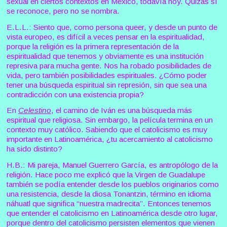
sexual en ciertos contextos en México, todavía hoy. Quizás sí
se reconoce, pero no se nombra.
E.L.L.: Siento que, como persona queer, y desde un punto de
vista europeo, es difícil a veces pensar en la espiritualidad,
porque la religión es la primera representación de la
espiritualidad que tenemos y obviamente es una institución
represiva para mucha gente. Nos ha robado posibilidades de
vida, pero también posibilidades espirituales. ¿Cómo poder
tener una búsqueda espiritual sin represión, sin que sea una
contradicción con una existencia propia?
En
Celestino
, el camino de Iván es una búsqueda más
espiritual que religiosa. Sin embargo, la película termina en un
contexto muy católico. Sabiendo que el catolicismo es muy
importante en Latinoamérica, ¿tu acercamiento al catolicismo
ha sido distinto?
H.B.: Mi pareja, Manuel Guerrero García, es antropólogo de la
religión. Hace poco me explicó que la Virgen de Guadalupe
también se podía entender desde los pueblos originarios como
una resistencia, desde la diosa Tonantzin, término en idioma
náhuatl que significa “nuestra madrecita”. Entonces tenemos
que entender el catolicismo en Latinoamérica desde otro lugar,
porque dentro del catolicismo persisten elementos que vienen