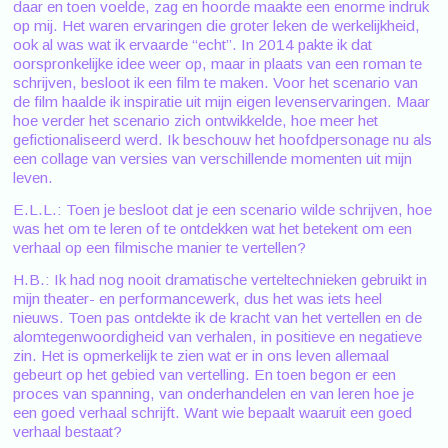
daar en toen voelde, zag en hoorde maakte een enorme indruk
op mij. Het waren ervaringen die groter leken de werkelijkheid,
ook al was wat ik ervaarde “echt”. In 2014 pakte ik dat
oorspronkelijke idee weer op, maar in plaats van een roman te
schrijven, besloot ik een film te maken. Voor het scenario van
de film haalde ik inspiratie uit mijn eigen levenservaringen. Maar
hoe verder het scenario zich ontwikkelde, hoe meer het
gefictionaliseerd werd. Ik beschouw het hoofdpersonage nu als
een collage van versies van verschillende momenten uit mijn
leven.
E.L.L.: Toen je besloot dat je een scenario wilde schrijven, hoe
was het om te leren of te ontdekken wat het betekent om een
verhaal op een filmische manier te vertellen?
H.B.: Ik had nog nooit dramatische verteltechnieken gebruikt in
mijn theater- en performancewerk, dus het was iets heel
nieuws. Toen pas ontdekte ik de kracht van het vertellen en de
alomtegenwoordigheid van verhalen, in positieve en negatieve
zin. Het is opmerkelijk te zien wat er in ons leven allemaal
gebeurt op het gebied van vertelling. En toen begon er een
proces van spanning, van onderhandelen en van leren hoe je
een goed verhaal schrijft. Want wie bepaalt waaruit een goed
verhaal bestaat?