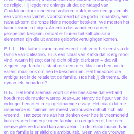
de religie. Hij legde me onlangs uit dat de Maagd van
Guadalupe door inheemse volkeren ook kan worden gezien als
een vorm van verzet, voortkomend uit de godin Tonantzin, een
Nahuatl-term die ‘onze kleine moeder’ betekent. We moeten het
katholicisme in Latijns-Amerika dus vanuit een ander
perspectief bekijken, omdat er binnen het katholicisme
elementen zijn die uit andere geloofsovertuigingen komen.
E.L.L.: Het katholicisme manifesteert zich voor het eerst via de
familie van Celestino. Er is een citaat van Kafka dat ik erg mooi
vind, waarin hij zegt dat hij dicht bij zijn dierbaren – dat wil
zeggen, zijn familie – staat met een mes, klaar om hen aan te
vallen, maar ook om hen te beschermen. Het benadrukt die
ambiguïteit in de relatie tot de familie. Hoe heb jij dit thema, die
dynamiek, benaderd?
H.B.: Het komt allemaal voort uit één basisidee dat verband
houdt met de manier waarop Jean-Luc Nancy de figuur van de
indringer benadert in zijn gelijknamige essay. Het citaat dat me
inspireerde is: “binnen het meest vertrouwde onthult zich iets
vreemd.” Het zette me aan het denken over hoe je vreemdheid
kunt ervaren binnen je eigen familie, en omgekeerd, hoe een
nieuwe plek vertrouwd kan aanvoelen. In de relatie tussen Ivan
en de familie is er altijd die ambiguïteit. Geen van de vrouwen