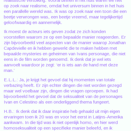
realistische vertolking. Vooral binnen in het huis waren we niet
op zoek naar realisme, omdat het universum binnen in het huis
een parallelle wereld was. Ik was op zoek naar een toon die een
beetje verwrongen was, een beetje vreemd, maar tegelijkertijd
geloofwaardig en aannemelijk.
Ik moest de acteurs iets geven zodat ze zich konden
voorstellen waarom ze op een bepaalde manier reageerden. Er
zijn bijvoorbeeld veel aspecten van de manier waarop Jonathan
Capdevielle en ik hebben gewerkt die te maken hebben met
bepaalde mysteries en geheimen van Ivans personage, die niet
eens in de film worden genoemd. Ik denk dat je wel iets
aanvoelt waardoor je zegt: ‘er is iets aan de hand met deze
man.’
E.L.L.: Ja, je krijgt het gevoel dat hij momenten van totale
verbazing heeft. Er zijn echter dingen die niet worden gezegd
maar wel voelbaar zijn, dingen die vragen oproepen. Ik had
bijvoorbeeld het gevoel dat de seksualiteit van de personages
Ivan en Celestino als een onderliggend thema fungeert.
H.B.: Ik denk dat ik daar inspiratie heb gehaald uit mijn eigen
ervaringen toen ik 20 was en voor het eerst in Latijns-Amerika
aankwam. In die tijd was ik niet openlijk homo, en hier werd
homoseksualiteit op een specifieke manier beleefd, en ik