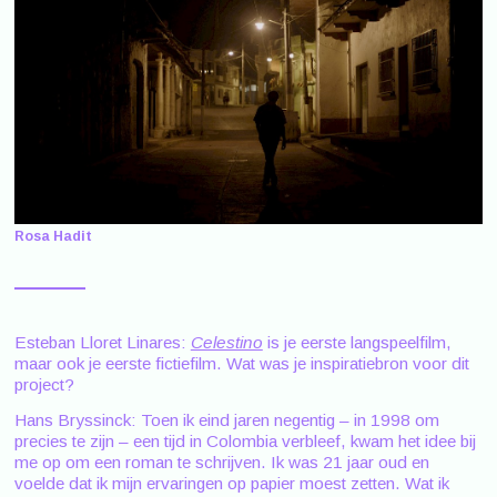
Rosa Hadit
Esteban Lloret Linares:
Celestino
is je eerste langspeelfilm,
maar ook je eerste fictiefilm. Wat was je inspiratiebron voor dit
project?
Hans Bryssinck: Toen ik eind jaren negentig – in 1998 om
precies te zijn – een tijd in Colombia verbleef, kwam het idee bij
me op om een roman te schrijven. Ik was 21 jaar oud en
voelde dat ik mijn ervaringen op papier moest zetten. Wat ik