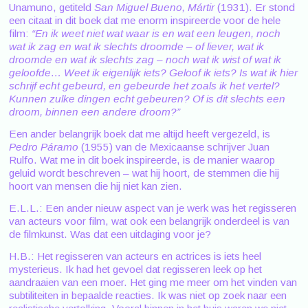
Unamuno, getiteld
San Miguel Bueno,
Mártir
(1931). Er stond
een citaat in dit boek dat me enorm inspireerde voor de hele
film:
“En ik weet niet wat waar is en wat een leugen, noch
wat ik zag en wat ik slechts droomde – of liever, wat ik
droomde en wat ik slechts zag – noch wat ik wist of wat ik
geloofde… Weet ik eigenlijk iets? Geloof ik iets? Is wat ik hier
schrijf echt gebeurd, en gebeurde het zoals ik het vertel?
Kunnen zulke dingen echt gebeuren? Of is dit slechts een
droom, binnen een andere droom?”
Een ander belangrijk boek dat me altijd heeft vergezeld, is
Pedro Páramo
(1955) van de Mexicaanse schrijver Juan
Rulfo. Wat me in dit boek inspireerde, is de manier waarop
geluid wordt beschreven – wat hij hoort, de stemmen die hij
hoort van mensen die hij niet kan zien.
E.L.L.: Een ander nieuw aspect van je werk was het regisseren
van acteurs voor film, wat ook een belangrijk onderdeel is van
de filmkunst. Was dat een uitdaging voor je?
H.B.: Het regisseren van acteurs en actrices is iets heel
mysterieus. Ik had het gevoel dat regisseren leek op het
aandraaien van een moer. Het ging me meer om het vinden van
subtiliteiten in bepaalde reacties. Ik was niet op zoek naar een