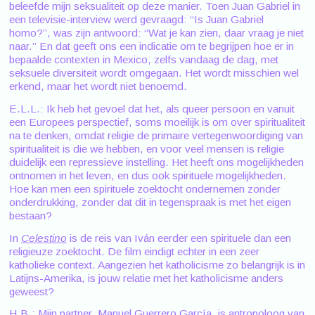
beleefde mijn seksualiteit op deze manier. Toen Juan Gabriel in
een televisie-interview werd gevraagd: “Is Juan Gabriel
homo?”, was zijn antwoord: “Wat je kan zien, daar vraag je niet
naar.” En dat geeft ons een indicatie om te begrijpen hoe er in
bepaalde contexten in Mexico, zelfs vandaag de dag, met
seksuele diversiteit wordt omgegaan. Het wordt misschien wel
erkend, maar het wordt niet benoemd.
E.L.L.: Ik heb het gevoel dat het, als queer persoon en vanuit
een Europees perspectief, soms moeilijk is om over spiritualiteit
na te denken, omdat religie de primaire vertegenwoordiging van
spiritualiteit is die we hebben, en voor veel mensen is religie
duidelijk een repressieve instelling. Het heeft ons mogelijkheden
ontnomen in het leven, en dus ook spirituele mogelijkheden.
Hoe kan men een spirituele zoektocht ondernemen zonder
onderdrukking, zonder dat dit in tegenspraak is met het eigen
bestaan?
In
Celestino
is de reis van Iván eerder een spirituele dan een
religieuze zoektocht. De film eindigt echter in een zeer
katholieke context. Aangezien het katholicisme zo belangrijk is in
Latijns-Amerika, is jouw relatie met het katholicisme anders
geweest?
H.B.: Mijn partner, Manuel Guerrero García, is antropoloog van