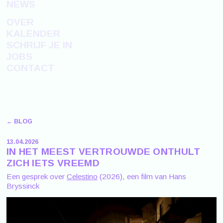
NEWS
OVER
KALENDER
SCHRIJF JE IN
JOBS
CONTACT
← BLOG
13.04.2026
IN HET MEEST VERTROUWDE ONTHULT
ZICH IETS VREEMD
Een gesprek over
Celestino
(2026), een film van Hans
Bryssinck