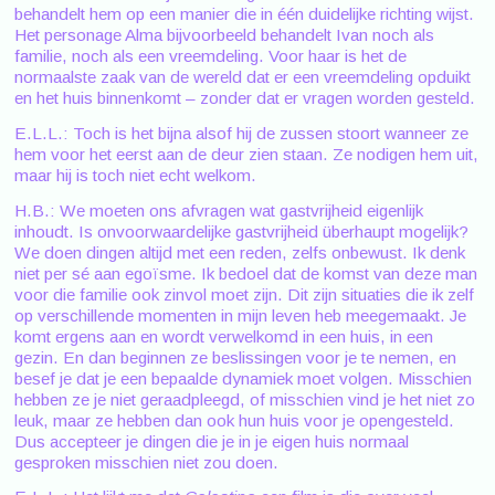
behandelt hem op een manier die in één duidelijke richting wijst.
Het personage Alma bijvoorbeeld behandelt Ivan noch als
familie, noch als een vreemdeling. Voor haar is het de
normaalste zaak van de wereld dat er een vreemdeling opduikt
en het huis binnenkomt – zonder dat er vragen worden gesteld.
E.L.L.: Toch is het bijna alsof hij de zussen stoort wanneer ze
hem voor het eerst aan de deur zien staan. Ze nodigen hem uit,
maar hij is toch niet echt welkom.
H.B.: We moeten ons afvragen wat gastvrijheid eigenlijk
inhoudt. Is onvoorwaardelijke gastvrijheid überhaupt mogelijk?
We doen dingen altijd met een reden, zelfs onbewust. Ik denk
niet per sé aan egoïsme. Ik bedoel dat de komst van deze man
voor die familie ook zinvol moet zijn. Dit zijn situaties die ik zelf
op verschillende momenten in mijn leven heb meegemaakt. Je
komt ergens aan en wordt verwelkomd in een huis, in een
gezin. En dan beginnen ze beslissingen voor je te nemen, en
besef je dat je een bepaalde dynamiek moet volgen. Misschien
hebben ze je niet geraadpleegd, of misschien vind je het niet zo
leuk, maar ze hebben dan ook hun huis voor je opengesteld.
Dus accepteer je dingen die je in je eigen huis normaal
gesproken misschien niet zou doen.