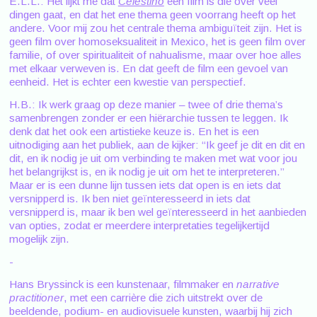
E.L.L.: Het lijkt me dat
Celestino
een film is die over veel
dingen gaat, en dat het ene thema geen voorrang heeft op het
andere. Voor mij zou het centrale thema ambiguïteit zijn. Het is
geen film over homoseksualiteit in Mexico, het is geen film over
familie, of over spiritualiteit of nahualisme, maar over hoe alles
met elkaar verweven is. En dat geeft de film een gevoel van
eenheid. Het is echter een kwestie van perspectief.
H.B.: Ik werk graag op deze manier – twee of drie thema’s
samenbrengen zonder er een hiërarchie tussen te leggen. Ik
denk dat het ook een artistieke keuze is. En het is een
uitnodiging aan het publiek, aan de kijker: “Ik geef je dit en dit en
dit, en ik nodig je uit om verbinding te maken met wat voor jou
het belangrijkst is, en ik nodig je uit om het te interpreteren.”
Maar er is een dunne lijn tussen iets dat open is en iets dat
versnipperd is. Ik ben niet geïnteresseerd in iets dat
versnipperd is, maar ik ben wel geïnteresseerd in het aanbieden
van opties, zodat er meerdere interpretaties tegelijkertijd
mogelijk zijn.
-
Hans Bryssinck is een kunstenaar, filmmaker en
narrative
practitioner
, met een carrière die zich uitstrekt over de
beeldende, podium- en audiovisuele kunsten, waarbij hij zich