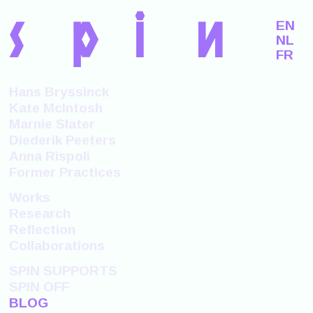
s
p
i
n
EN
NL
FR
Hans Bryssinck
Kate McIntosh
Marnie Slater
Diederik Peeters
Anna Rispoli
Former Practices
Works
Research
Reflection
Collaborations
SPIN SUPPORTS
SPIN OFF
BLOG