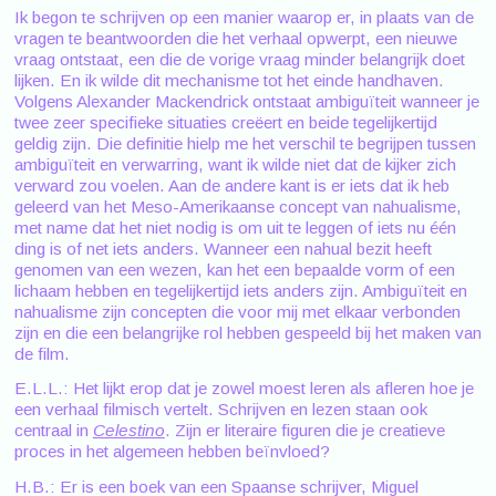
Ik begon te schrijven op een manier waarop er, in plaats van de
vragen te beantwoorden die het verhaal opwerpt, een nieuwe
vraag ontstaat, een die de vorige vraag minder belangrijk doet
lijken. En ik wilde dit mechanisme tot het einde handhaven.
Volgens Alexander Mackendrick ontstaat ambiguïteit wanneer je
twee zeer specifieke situaties creëert en beide tegelijkertijd
geldig zijn. Die definitie hielp me het verschil te begrijpen tussen
ambiguïteit en verwarring, want ik wilde niet dat de kijker zich
verward zou voelen. Aan de andere kant is er iets dat ik heb
geleerd van het Meso-Amerikaanse concept van nahualisme,
met name dat het niet nodig is om uit te leggen of iets nu één
ding is of net iets anders. Wanneer een nahual bezit heeft
genomen van een wezen, kan het een bepaalde vorm of een
lichaam hebben en tegelijkertijd iets anders zijn. Ambiguïteit en
nahualisme zijn concepten die voor mij met elkaar verbonden
zijn en die een belangrijke rol hebben gespeeld bij het maken van
de film.
E.L.L.: Het lijkt erop dat je zowel moest leren als afleren hoe je
een verhaal filmisch vertelt. Schrijven en lezen staan ook
centraal in
Celestino
. Zijn er literaire figuren die je creatieve
proces in het algemeen hebben beïnvloed?
H.B.: Er is een boek van een Spaanse schrijver, Miguel